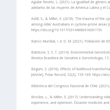
Aguilar Revelo, L. (2021). La igualdad de género
adelanto de las mujeres de América Latina y el C
Astill, S., & Miller, E. (2018). ‘The trauma of the c
among older Australians in cyclone-prone areas [A
https://doi.org/10.1017/S0144686X1600115X
Banco Mundial, I. d. D. M. (2021). Población de 65
Batistoni, S. S. T. (2014). Environmental Gerontolo
Revista Brasileira de Geriatria e Gerontologia, 17
Begum, S. (2016). Effects of livelihood transform
[Article]. Polar Record, 52(2), 159-169. https:/
Biblioteca del Congreso Nacional de Chile. (2021)
Brockie, L., & Miller, E. (2017). Understanding older
experience, and optimism. Disaster medicine and 