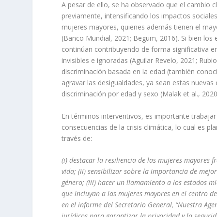
A pesar de ello, se ha observado que el cambio c
previamente, intensificando los impactos sociale
mujeres mayores, quienes además tienen el may
(Banco Mundial, 2021; Begum, 2016). Si bien los
continúan contribuyendo de forma significativa en 
invisibles e ignoradas (Aguilar Revelo, 2021; Rubio
discriminación basada en la edad (también conoc
agravar las desigualdades, ya sean estas nuevas 
discriminación por edad y sexo (Malak et al., 2020; 
En términos interventivos, es importante trabajar
consecuencias de la crisis climática, lo cual es 
través de:
(i) destacar la resiliencia de las mujeres mayores 
vida; (ii) sensibilizar sobre la importancia de mej
género; (iii) hacer un llamamiento a los estados m
que incluyan a las mujeres mayores en el centro de
en el informe del Secretario General, “Nuestra Agen
jurídicos para garantizar la privacidad y la seguri