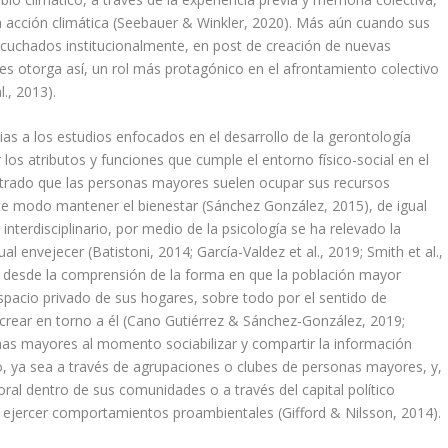
 acción climática (Seebauer & Winkler, 2020). Más aún cuando sus
cuchados institucionalmente, en post de creación de nuevas
les otorga así, un rol más protagónico en el afrontamiento colectivo
., 2013).
as a los estudios enfocados en el desarrollo de la gerontología
los atributos y funciones que cumple el entorno físico-social en el
strado que las personas mayores suelen ocupar sus recursos
te modo mantener el bienestar (Sánchez González, 2015), de igual
nterdisciplinario, por medio de la psicología se ha relevado la
l envejecer (Batistoni, 2014; García-Valdez et al., 2019; Smith et al.,
ar desde la comprensión de la forma en que la población mayor
spacio privado de sus hogares, sobre todo por el sentido de
crear en torno a él (Cano Gutiérrez & Sánchez-González, 2019;
onas mayores al momento sociabilizar y compartir la información
, ya sea a través de agrupaciones o clubes de personas mayores, y,
al dentro de sus comunidades o a través del capital político
de ejercer comportamientos proambientales (Gifford & Nilsson, 2014).