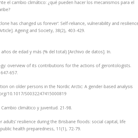
 ante el cambio climático: ¿qué pueden hacer los mecanismos para el
aribe?
yclone has changed us forever’: Self-reliance, vulnerability and resilienc
rticle]. Ageing and Society, 38(2), 403-429.
 años de edad y más (% del total) [Archivo de datos]. In.
gy: overview of its contributions for the actions of gerontologists.
, 647-657.
ation on older persons in the Nordic Arctic: A gender-based analysis
/doi.org/10.1017/S0032247415000819
. Cambio climático y juventud. 21-98.
 adults’ resilience during the Brisbane floods: social capital, life
public health preparedness, 11(1), 72-79.