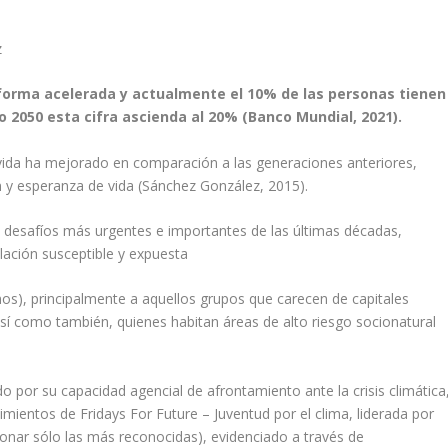
z
forma acelerada y actualmente el 10% de las personas tienen
 2050 esta cifra ascienda al 20% (Banco Mundial, 2021).
 vida ha mejorado en comparación a las generaciones anteriores,
 y esperanza de vida (Sánchez González, 2015).
os desafíos más urgentes e importantes de las últimas décadas,
blación susceptible y expuesta
mos), principalmente a aquellos grupos que carecen de capitales
así como también, quienes habitan áreas de alto riesgo socionatural
 por su capacidad agencial de afrontamiento ante la crisis climática
mientos de Fridays For Future – Juventud por el clima, liderada por
ionar sólo las más reconocidas), evidenciado a través de