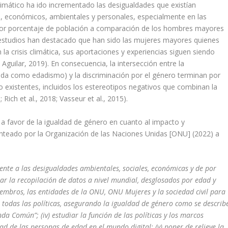
limático ha ido incrementado las desigualdades que existían
s, económicos, ambientales y personales, especialmente en las
or porcentaje de población a comparación de los hombres mayores
 estudios han destacado que han sido las mujeres mayores quienes
la crisis climática, sus aportaciones y experiencias siguen siendo
 Aguilar, 2019). En consecuencia, la intersección entre la
ida como edadismo) y la discriminación por el género terminan por
o existentes, incluidos los estereotipos negativos que combinan la
Rich et al., 2018; Vasseur et al., 2015).
 a favor de la igualdad de género en cuanto al impacto y
planteado por la Organización de las Naciones Unidas [ONU] (2022) a
frente a las desigualdades ambientales, sociales, económicas y de por
orar la recopilación de datos a nivel mundial, desglosados por edad y
iembros, las entidades de la ONU, ONU Mujeres y la sociedad civil para
 todas las políticas, asegurando la igualdad de género como se describ
da Común”; (iv) estudiar la función de las políticas y los marcos
dad de las personas de edad en el mundo digital; (v) poner de relieve la