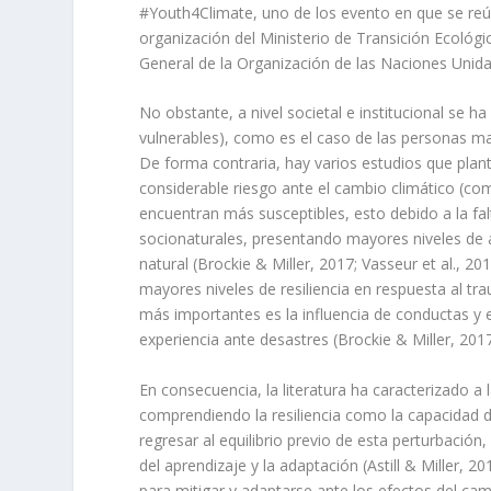
#Youth4Climate, uno de los evento en que se reún
organización del Ministerio de Transición Ecológic
General de la Organización de las Naciones Unida
No obstante, a nivel societal e institucional se 
vulnerables), como es el caso de las personas mayo
De forma contraria, hay varios estudios que plan
considerable riesgo ante el cambio climático (co
encuentran más susceptibles, esto debido a la fa
socionaturales, presentando mayores niveles de 
natural (Brockie & Miller, 2017; Vasseur et al., 2
mayores niveles de resiliencia en respuesta al tr
más importantes es la influencia de conductas y e
experiencia ante desastres (Brockie & Miller, 2017
En consecuencia, la literatura ha caracterizado a
comprendiendo la resiliencia como la capacidad 
regresar al equilibrio previo de esta perturbació
del aprendizaje y la adaptación (Astill & Miller, 
para mitigar y adaptarse ante los efectos del cam