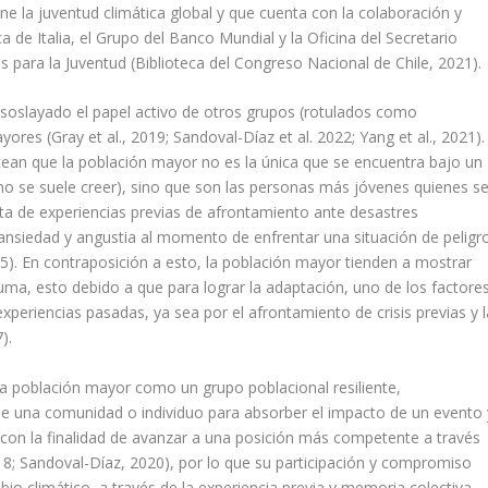
e la juventud climática global y que cuenta con la colaboración y
a de Italia, el Grupo del Banco Mundial y la Oficina del Secretario
s para la Juventud (Biblioteca del Congreso Nacional de Chile, 2021)
ha soslayado el papel activo de otros grupos (rotulados como
res (Gray et al., 2019; Sandoval-Díaz et al. 2022; Yang et al., 2021).
tean que la población mayor no es la única que se encuentra bajo un
mo se suele creer), sino que son las personas más jóvenes quienes s
lta de experiencias previas de afrontamiento ante desastres
ansiedad y angustia al momento de enfrentar una situación de peligr
015). En contraposición a esto, la población mayor tienden a mostrar
auma, esto debido a que para lograr la adaptación, uno de los factore
xperiencias pasadas, ya sea por el afrontamiento de crisis previas y l
).
 la población mayor como un grupo poblacional resiliente,
de una comunidad o individuo para absorber el impacto de un evento 
n, con la finalidad de avanzar a una posición más competente a través
2018; Sandoval-Díaz, 2020), por lo que su participación y compromiso
bio climático, a través de la experiencia previa y memoria colectiva,