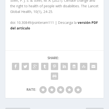
Stein, P. J. S. & Stein, M. A. (2021). Climate change and
the right to health of people with disabilities. The Lancet
Global Health, 10(1), 24-25.
doi: 10.30849/psinteram111 | Descarga la
versión PDF
del artículo
SHARE:
RATE: