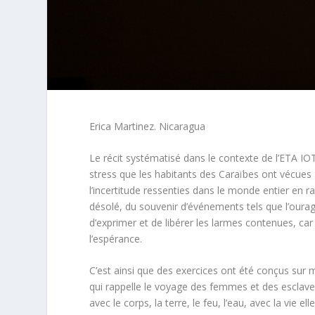
Erica Martinez. Nicaragua
Le récit systématisé dans le contexte de l’ETA IO
stress que les habitants des Caraïbes ont vécues
l’incertitude ressenties dans le monde entier en r
désolé, du souvenir d’événements tels que l’ourag
d’exprimer et de libérer les larmes contenues, ca
l’espérance.
C’est ainsi que des exercices ont été conçus sur 
qui rappelle le voyage des femmes et des esclaves
avec le corps, la terre, le feu, l’eau, avec la vie