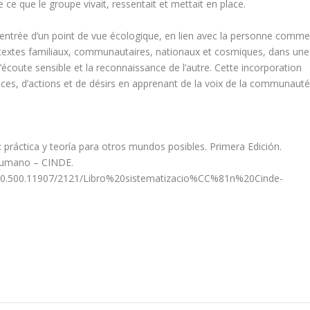
 ce que le groupe vivait, ressentait et mettait en place.
centrée d’un point de vue écologique, en lien avec la personne comm
ntextes familiaux, communautaires, nationaux et cosmiques, dans une
 l’écoute sensible et la reconnaissance de l’autre. Cette incorporation
ces, d’actions et de désirs en apprenant de la voix de la communauté
: práctica y teoría para otros mundos posibles. Primera Edición.
 Humano – CINDE.
le/20.500.11907/2121/Libro%20sistematizacio%CC%81n%20Cinde-