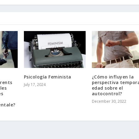
Psicología Feminista
¿Cómo influyen la
arents
perspectiva tempora
July 17, 2024
les
edad sobre el
es
autocontrol?
December 30, 2022
entale?