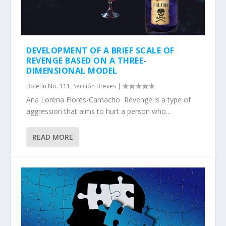
DEVELOPMENT OF A BRIEF SCALE OF
REVENGE BASED ON A THREE-
DIMENSIONAL MODEL
Boletín No. 111
,
Sección Breves
|
Ana Lorena Flores-Camacho Revenge is a type of
aggression that aims to hurt a person who...
READ MORE