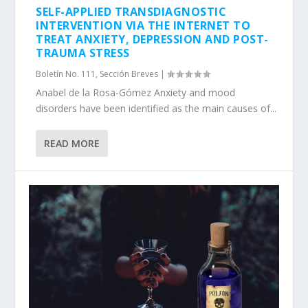
SELF-APPLIED TRANSDIAGNOSTIC
INTERVENTION VIA THE INTERNET TO
TREAT ANXIETY, DEPRESSION AND POST-
TRAUMA STRESS
Boletín No. 111
,
Sección Breves
|
Anabel de la Rosa-Gómez Anxiety and mood
disorders have been identified as the main causes of...
READ MORE