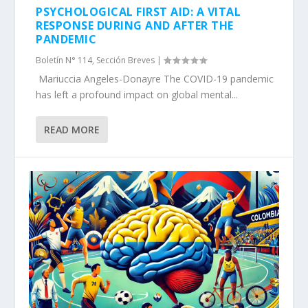
PSYCHOLOGICAL FIRST AID: A VITAL
RESPONSE DURING AND AFTER THE
PANDEMIC
Boletín N° 114
,
Sección Breves
|
Mariuccia Angeles-Donayre The COVID-19 pandemic
has left a profound impact on global mental...
READ MORE